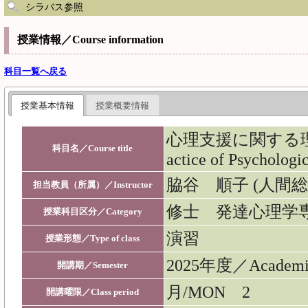
シラバス参照
授業情報／Course information
科目一覧へ戻る
授業基本情報
授業概要情報
心理支援に関する理論と
科目名／Course title
actice of Psychologi
脇谷 順子 (人間
担当教員（所属）／Instructor
修士 発達心理学
授業科目区分／Category
演習
授業形態／Type of class
2025年度／Academ
開講期／Semester
月/MON 2
開講曜限／Class period