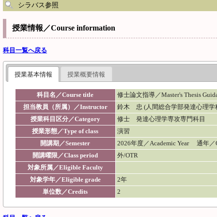
シラバス参照
授業情報／Course information
科目一覧へ戻る
授業基本情報
授業概要情報
科目名／Course title
修士論文指導／Master's Thesis Guida
担当教員（所属）／Instructor
鈴木 忠 (人間総合学部発達心理学
授業科目区分／Category
修士 発達心理学専攻専門科目
授業形態／Type of class
演習
開講期／Semester
2026年度／Academic Year 通年／
開講曜限／Class period
外/OTR
対象所属／Eligible Faculty
対象学年／Eligible grade
2年
単位数／Credits
2