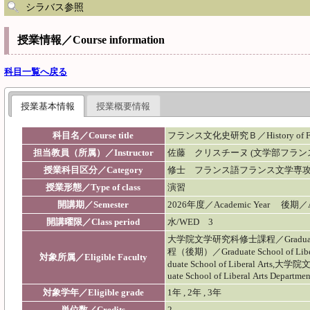
シラバス参照
授業情報／Course information
科目一覧へ戻る
授業基本情報
授業概要情報
科目名／Course title
フランス文化史研究Ｂ／History of French 
担当教員（所属）／Instructor
佐藤 クリスチーヌ (文学部フラン
授業科目区分／Category
修士 フランス語フランス文学専
授業形態／Type of class
演習
開講期／Semester
2026年度／Academic Year 後期
開講曜限／Class period
水/WED 3
大学院文学研究科修士課程／Graduate S
程（後期）／Graduate School of
対象所属／Eligible Faculty
duate School of Liberal
uate School of Liberal Arts Departmen
対象学年／Eligible grade
1年 , 2年 , 3年
単位数／Credits
2