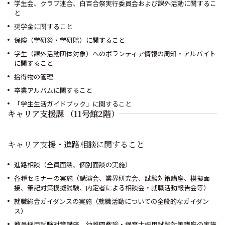
学生会、クラブ連合、白百合祭実行委員会および課外活動に関するこ
と
奨学金に関すること
保険（学研災・学研賠）に関すること
学生（課外活動団体対象）へのボランティア情報の周知・アルバイト
に関すること
拾得物の管理
卒業アルバムに関すること
「学生生活ガイドブック」に関すること
キャリア支援課 （11号館2階）
キャリア支援・進路相談に関すること
進路相談（全員面談、個別面談の実施）
各種セミナーの実施（講演会、業界研究会、試験対策講座、模擬面
接、筆記対策模擬試験、内定者による相談会・就職活動報告会等）
就職総合ガイダンスの実施（就職活動についての全般的なガイダン
ス）
教員採用試験対策講座、幼稚園教諭・保育士採用試験対策講座の実施