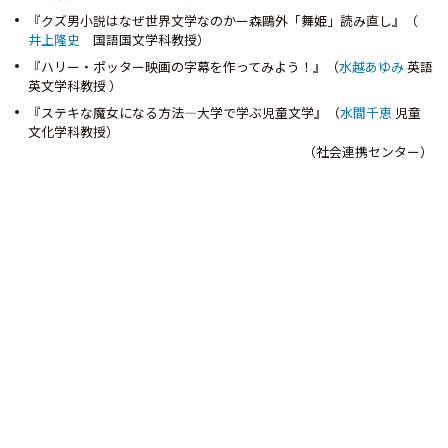
『クズ男小説はなぜ世界文学なのかー森鷗外「舞姫」読み直し』（
井上隆史
国語国文学科教授）
『ハリー・ポッター映画の字幕を作ってみよう！』（
水越あゆみ
英語
英文学科教授 ）
『ステキな魔女になる方法—大学で学ぶ児童文学』（
水間千恵
児童
文化学科教授）
（社会連携センター）