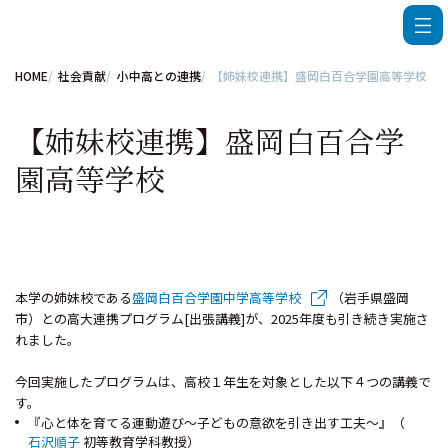
HOME
社会貢献
小中高との連携
【姉妹校連携】盛岡白百合学園高等学校
【姉妹校連携】盛岡白百合学
園高等学校
本学の姉妹校である
盛岡白百合学園中学高等学校
（岩手県盛岡
市）との高大連携プログラム[出張講義]が、2025年度も引き続き実施さ
れました。
今回実施したプログラムは、高校１年生を対象とした以下４つの講義で
す。
『心と体を育てる運動遊び～子どもの意欲を引き出す工夫～』（
石沢順子
初等教育学科教授）