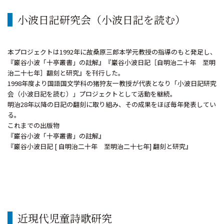
小波日記研究会（小波日記を読む）
本プロジェクトは1992年に故桑原三郎本学元教授の指導のもと発足し、
『巌谷小波「十亭叢書」の註解』『巖谷小波日記［自明治二十年 至明
治二十七年］翻刻と研究』を刊行した。
1998年度より国語国文学科の猪狩友一教授が代表となり「小波日記研究
会（小波日記を読む）」プロジェクトとして活動を継続。
明治28年以降の日記の翻刻に取り組み、その成果をほぼ毎年発表してい
る。
これまでの出版物
『巌谷小波「十亭叢書」の註解』
『巌谷小波日記 [ 自明治二十年 至明治二十七年] 翻刻と研究』
近現代児童詩歌研究