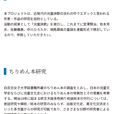
本プロジェクトは、近現代の児童詩歌の流れの中でエポックと思われる
作家・作品の研究を目的としている。
活動の成果として『児童詩歌』を発行し、これまでに宮澤賢治、有本芳
水、佐藤義美、中川ひろたか、相馬御風の童謡を連載形式で検討してい
るので、参照していただきたい。
ちりめん本研究
白百合女子大学図書館所蔵のちりめん本の調査をとおし、日本の児童文
学史ならびに児童文化史におけるちりめん本の特異性とその意義を考察
する。明治18年に始まる欧文木版多色刷り和装絵本の刊行については、
昔話研究や挿絵／絵本の研究のみならず、出版文化史、異文化交流史と
いった多方面からの研究が可能であり、さまざまな分野の研究者による