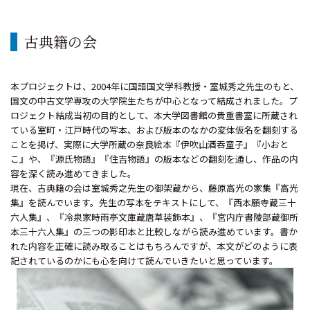
古典籍の会
本プロジェクトは、2004年に国語国文学科教授・室城秀之先生のもと、
国文の中古文学専攻の大学院生たちが中心となって結成されました。プ
ロジェクト結成当初の目的として、本大学図書館の貴重書室に所蔵され
ている室町・江戸時代の写本、および版本のなかの変体仮名を翻刻する
ことを掲げ、実際に大学所蔵の奈良絵本『伊吹山酒吞童子』『小おと
こ』や、『源氏物語』『住吉物語』の版本などの翻刻を通し、作品の内
容を深く読み進めてきました。
現在、古典籍の会は室城秀之先生の御架蔵から、藤原高光の家集『高光
集』を読んでいます。先生の写本をテキストにして、『西本願寺蔵三十
六人集』、『冷泉家時雨亭文庫蔵唐草装飾本』、『宮内庁書陵部蔵御所
本三十六人集』の三つの影印本と比較しながら読み進めています。書か
れた内容を正確に読み取ることはもちろんですが、本文がどのように表
記されているのかにも心を向けて読んでいきたいと思っています。