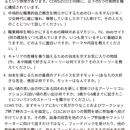
るという特徴があります。CCWSはCCIと同様に、以下の5つの質問を軸
に構成されています。
中核的な職業的自己概念を明らかにするためのロールモデル(少年／
少女時代に誰に憧れ，尊敬していましたか？3人挙げて，その人たち
のことについて話してください。)
職業興味を明らかにするための興味のあるマガジン，TV，Webサイト
(何の雑誌をいつも読んでいますか。いつも見ているテレビ番組はあ
りますか。どのように面白いですか，テーマや内容を教えてくださ
い。)
キャリアの危機を乗り越えるための台本を示すお気に入りの物語
(今，本や映画で好きなストーリーは何ですか？そのストーリーを教
えてください。)
台本を演じるための最良のアドバイスを示すモットー(あなたの大好
きな名言，格言は何ですか。モットーはなんですか。)
幼い頃の思い出の中にある囚われを新しく意味づけるアーリーリコレ
クションズ(幼い頃の思い出は何ですか。3歳から6歳までに起きたこ
とについて3つのストーリーを聞かせてください。)
CCWSでは，まずキャリアにおいて気がかりなことおよびワークショッ
プ終了時のゴールを設定し，CCIにおける5つの質問を順に参加者へ投げ
かけていきます。その際，自身の回答を他のグループ参加者やファシリ
テーターに向けて話すだけではなく，フィードバックを受けたり，他の
参加者の回答を聞いて，自らもフィードバックしたりするのが大きな特