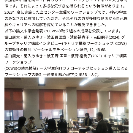
徴です。それによって多様な気づきを得られるという特徴があります。
2023年度に実施した当センター主催のワークショップでは、4名の学生
のみなさまに参加していただき、それぞれの方が多様な側面から自己理
解やキャリアへの理解を深めていることが確認できました。
以下の論文や学会発表でCCWSの取り組みの成果を公表しています。
堀口康太・菊入みゆき・波田野匡章・濱野裕貴子・吉田朋子(2024). グ
ループキャリア構成インタビュー(キャリア構築ワークショップ: CCWS)
の有効性の検討. ソーシャルモチベーション研究, 12, 48-68.
堀口康太・菊入みゆき・波田野 匡章・濱野 裕貴子(2023). キャリア構築
ワークショップ
(CCWS)の効果検証3 —大学生向けフォローアップセッション導入による
ワークショップの改訂—産業組織心理学会 第38回大会.