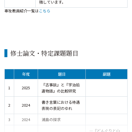
強しています。
専攻教員紹介一覧は
こちら
修士論文・特定課題題目
年度
題目
副題
『古事談』と『宇治拾
1
2025
遺物語』の比較研究
書き言葉における待遇
2
2024
表現の表記のゆれ
3
2024
浦島の探求
―『どんぐりと山