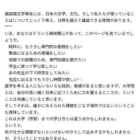
国語国文学専攻には、日本の文学、文化、そして私たちが使っているこ
とばについてじっくり考え、分野を越えて議論できる環境があります。
****
いま、あなたはどういう興味関心があって、このページを見ているでし
ょうか。
純粋に、もう少し専門的な勉強をしたい
教員になるための準備をしたい
母国での就職のため、専門知識を磨きたい
学生に戻って学び直したい
あの先生の下で研究をしてみたい
社会に出るまでもう少し時間が欲しい….
進学を考える人にもいろいろな目的、事情があると思いますが、大学院
とは、自分の思い描く将来に近づくために力を蓄えるところだ、という
ことは共通していると思います。
そしてそれは、誰かに与えられた課題をこなす場所ではないということ
も意味しています。
これは大学（学部）までの学び方とは違う点かもしれません。
というと、
何か壮大な課題がないといけないのかとしり込みするかもしれません
が、そういうことではありません。