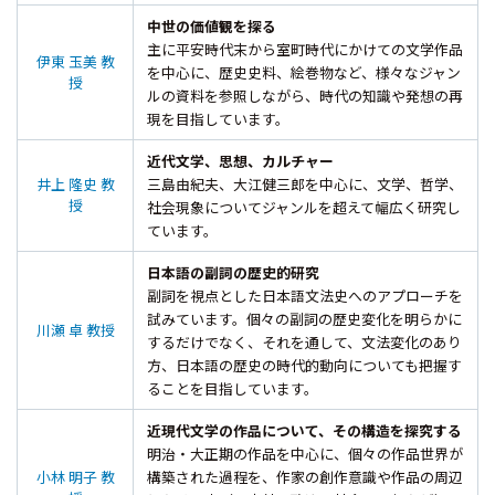
中世の価値観を探る
主に平安時代末から室町時代にかけての文学作品
伊東 玉美 教
を中心に、歴史史料、絵巻物など、様々なジャン
授
ルの資料を参照しながら、時代の知識や発想の再
現を目指しています。
近代文学、思想、カルチャー
井上 隆史 教
三島由紀夫、大江健三郎を中心に、文学、哲学、
授
社会現象についてジャンルを超えて幅広く研究し
ています。
日本語の副詞の歴史的研究
副詞を視点とした日本語文法史へのアプローチを
試みています。個々の副詞の歴史変化を明らかに
川瀬 卓 教授
するだけでなく、それを通して、文法変化のあり
方、日本語の歴史の時代的動向についても把握す
ることを目指しています。
近現代文学の作品について、その構造を探究する
明治・大正期の作品を中心に、個々の作品世界が
小林 明子 教
構築された過程を、作家の創作意識や作品の周辺