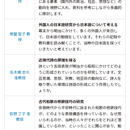
授
にある要素（国内外の政治、社会、思想など）の
動向を視野に入れ、資料を参考にしながら多面的
に検討します。
外国人の日本語研究から日本語について考える
幕末から明治にかけて、多くの外国人が来日し
常盤 智子 教
て、日本語の勉強をしています。それらの記録や
授
教科書を読み解くことで、当時の日本語を探って
いきたいと考えています。
近現代詩の原理を探る
詩という言語表現が明治から昭和にかけてどのよ
名木橋 忠大
うに形成されていったのかを研究しています。文
准教授
芸思潮、思想、宗教、他芸術の動向など、詩人を
取り巻いた環境は詩語の形成にどう作用したでし
ょうか。
古代和歌の修辞技巧の研究
奈良時代から平安時代に詠まれた和歌の修辞技巧
萩野 了子 准
が、どのような表現構造を持っているか、なぜ用
教授
いられるのか、当時の人々がそれらをどれほど意
識しているのか、といったことに関心があり、勉