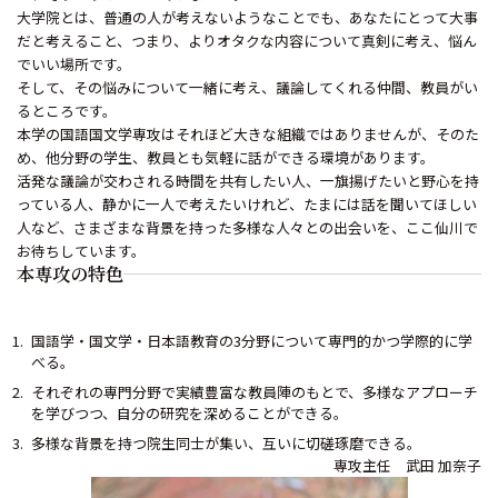
大学院とは、普通の人が考えないようなことでも、あなたにとって大事
だと考えること、つまり、よりオタクな内容について真剣に考え、悩ん
でいい場所です。
そして、その悩みについて一緒に考え、議論してくれる仲間、教員がい
るところです。
本学の国語国文学専攻はそれほど大きな組織ではありませんが、そのた
め、他分野の学生、教員とも気軽に話ができる環境があります。
活発な議論が交わされる時間を共有したい人、一旗揚げたいと野心を持
っている人、静かに一人で考えたいけれど、たまには話を聞いてほしい
人など、さまざまな背景を持った多様な人々との出会いを、ここ仙川で
お待ちしています。
本専攻の特色
国語学・国文学・日本語教育の3分野について専門的かつ学際的に学
べる。
それぞれの専門分野で実績豊富な教員陣のもとで、多様なアプローチ
を学びつつ、自分の研究を深めることができる。
多様な背景を持つ院生同士が集い、互いに切磋琢磨できる。
専攻主任 武田 加奈子