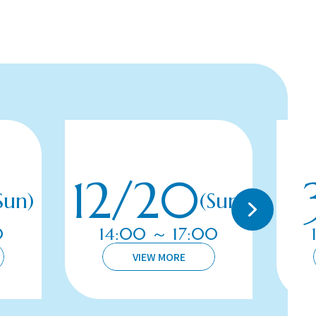
12/20
Sun)
(Sun)
0
14:00 ～ 17:00
VIEW MORE