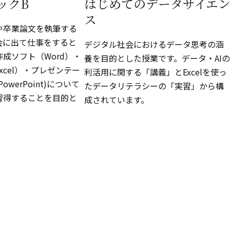
はじめてのデータサイエ
ックB
ス
や卒業論文を執筆する
会に出て仕事をすると
デジタル社会におけるデータ思考の涵
成ソフト（Word）・
養を目的とした授業です。データ・AIの
xcel）・プレゼンテー
利活用に関する「講義」とExcelを使っ
werPoint)について
たデータリテラシーの「実習」から構
習得することを目的と
成されています。