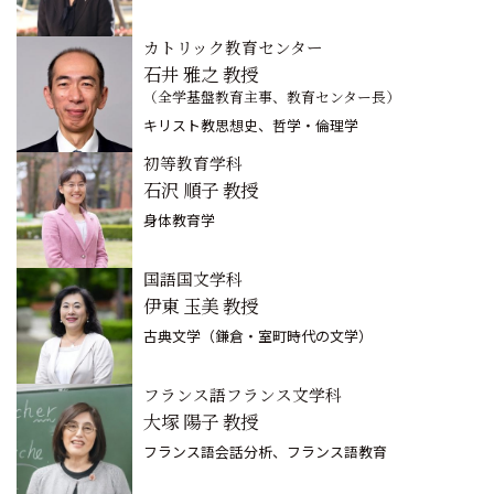
カトリック教育センター
石井 雅之 教授
（全学基盤教育主事、教育センター長）
キリスト教思想史、哲学・倫理学
初等教育学科
石沢 順子 教授
身体教育学
国語国文学科
伊東 玉美 教授
古典文学（鎌倉・室町時代の文学）
フランス語フランス文学科
大塚 陽子 教授
フランス語会話分析、フランス語教育