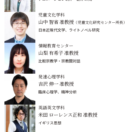
児童文化学科
山中 智省 准教授
（児童文化研究センター所長）
日本近現代文学、ライトノベル研究
情報教育センター
山梨 有希子 准教授
比較宗教学・宗教間対話
発達心理学科
吉沢 伸一 准教授
臨床心理学、精神分析
英語英文学科
米田 ローレンス正和 准教授
イギリス思想