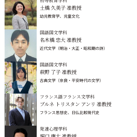
初等教育学科
土橋 久美子 准教授
幼児教育学、児童文化
国語国文学科
名木橋 忠大 准教授
近代文学（明治・大正・昭和期の詩）
国語国文学科
萩野 了子 准教授
古典文学（奈良・平安時代の文学）
フランス語フランス文学科
ブルネ トリスタン アンリ 准教授
フランス思想史、日仏比較現代史
発達心理学科
堀口 康太 准教授