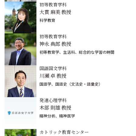
初等教育学科
大貫 麻美 教授
科学教育
初等教育学科
神永 典郎 教授
初等教育学、生活科、総合的な学習の時間
国語国文学科
川瀬 卓 教授
国語学、国語史（文法史・語彙史）
発達心理学科
木部 則雄 教授
精神分析、精神医学
カトリック教育センター