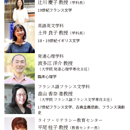
辻川 慶子 教授
（学科長）
19世紀フランス文学
英語英文学科
土井 良子 教授
（学科長）
18・19世紀イギリス文学
発達心理学科
波多江 洋介 教授
（大学院 発達心理学専攻主任）
臨床心理学
フランス語フランス文学科
畠山 香奈 准教授
（大学院 フランス語フランス文学専攻主任）
17世紀フランス文学、古典主義悲劇、フランス演劇
史
ライフ・リテラシー教育センター
平尾 桂子 教授
（教育センター長）