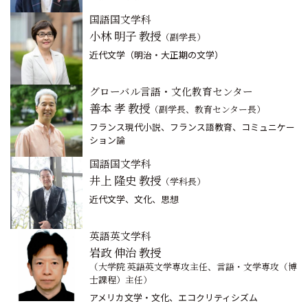
国語国文学科
小林 明子 教授
（副学長）
近代文学（明治・大正期の文学）
グローバル言語・文化教育センター
善本 孝 教授
（副学長、教育センター長）
フランス現代小説、フランス語教育、コミュニケー
ション論
国語国文学科
井上 隆史 教授
（学科長）
近代文学、文化、思想
英語英文学科
岩政 伸治 教授
（大学院 英語英文学専攻主任、言語・文学専攻（博
士課程）主任）
アメリカ文学・文化、エコクリティシズム