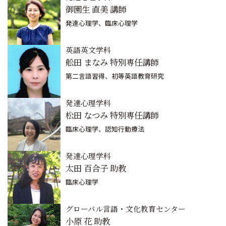
御園生 直美 講師
発達心理学、臨床心理学
英語英文学科
舩田 まなみ 特別専任講師
第二言語習得、初等英語教育研究
発達心理学科
松田 なつみ 特別専任講師
臨床心理学、認知行動療法
発達心理学科
太田 百合子 助教
臨床心理学
グローバル言語・文化教育センター
小原 花 助教