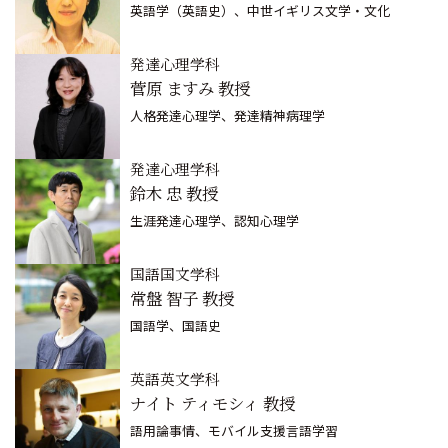
英語学（英語史）、中世イギリス文学・文化
発達心理学科
菅原 ますみ 教授
人格発達心理学、発達精神病理学
発達心理学科
鈴木 忠 教授
生涯発達心理学、認知心理学
国語国文学科
常盤 智子 教授
国語学、国語史
英語英文学科
ナイト ティモシィ 教授
語用論事情、モバイル支援言語学習