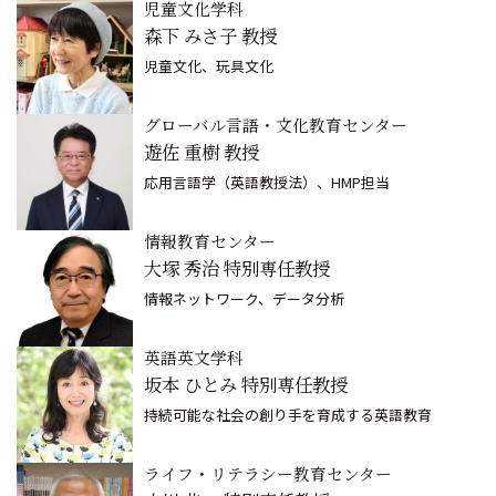
児童文化学科
森下 みさ子 教授
児童文化、玩具文化
グローバル言語・文化教育センター
遊佐 重樹 教授
応用言語学（英語教授法）、HMP担当
情報教育センター
大塚 秀治 特別専任教授
情報ネットワーク、データ分析
英語英文学科
坂本 ひとみ 特別専任教授
持続可能な社会の創り手を育成する英語教育
ライフ・リテラシー教育センター