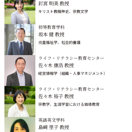
釘宮 明美 教授
キリスト教精神史、宗教文学
初等教育学科
坂本 健 教授
児童福祉学、社会的養護
ライフ・リテラシー教育センター
佐々木 康浩 教授
経営情報学（組織・人事マネジメント）
ライフ・リテラシー教育センター
佐々木 裕子 教授
宗教学、生涯学習における価値教育
英語英文学科
島﨑 里子 教授