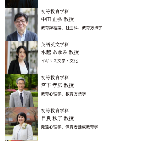
初等教育学科
中田 正弘 教授
教育課程論、社会科、教育方法学
英語英文学科
水越 あゆみ 教授
イギリス文学・文化
初等教育学科
宮下 孝広 教授
教育心理学、教育方法学
初等教育学科
目良 秋子 教授
発達心理学、保育者養成教育学