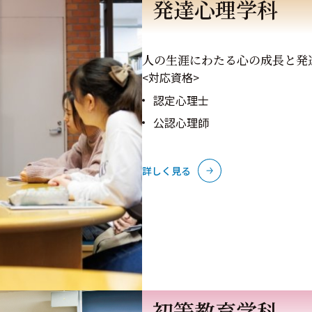
発達心理学科
人の生涯にわたる心の成長と発
<対応資格>
認定心理士
公認心理師
詳しく見る
初等教育学科