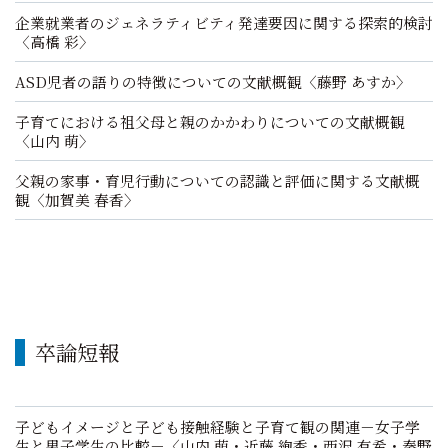
企業就業者のジェネラティビティ発達要因に関する探索的検討
〈高橋 彩〉
ASD児者の語りの特徴についての文献概観〈藤野 あすか〉
子育てにおける祖父母と親のかかわりについての文献概観
〈山内 萌〉
父親の家事・育児行動についての認識と評価に関する文献概
観〈加賀美 春香〉
卒論短報
子どもイメージと子ども接触経験と子育て観の関連－女子学
生と男子学生の比較－〈山内 萌・近藤 絢香・西沢 有希・秦野