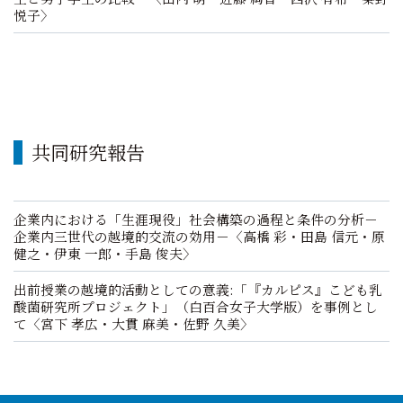
悦子〉
共同研究報告
企業内における「生涯現役」社会構築の過程と条件の分析－
企業内三世代の越境的交流の効用－〈高橋 彩・田島 信元・原
健之・伊東 一郎・手島 俊夫〉
出前授業の越境的活動としての意義:「『カルピス』こども乳
酸菌研究所プロジェクト」（白百合女子大学版）を事例とし
て〈宮下 孝広・大貫 麻美・佐野 久美〉