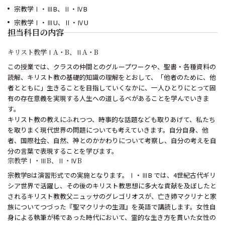
宗教学Ⅰ・ⅢB、Ⅱ・ⅣB
宗教学Ⅰ・ⅢU、Ⅱ・ⅣU
担当科目の内容
キリスト教学ⅠA・B、ⅡA・B
この授業では、クラスの仲間とのグループワークや、聖書・各種資料の
読解、キリスト教の基礎的知識の理解をとおして、「他者のために、他
者とともに」生きることを目指していくなかに、一人ひとりにとって固
有の存在意義を実現する人生への道しるべがあることを学んでいきま
す。
キリスト教の教えにふれつつ、時事的な話題なども取りあげて、私たち
を取りまく現代世界の問題についても考えていきます。自分自身、他
者、国際社会、自然、神とのかかわりについて考察し、自分の考えを自
分の言葉で表現することを学びます。
宗教学Ⅰ・ⅢB、Ⅱ・ⅣB
宗教学Bは演習形式での実施となります。Ⅰ・ⅢB では、4世紀古代ギリ
シア世界で活躍し、その後のキリスト教思想に多大な貢献を及ぼしたと
されるキリスト教教父ニュッサのグレゴリオスが、亡き姉マクリナと家
族についてつづった『聖マクリナの生涯』を英語で講読します。女性自
身による執筆が稀であった時代において、霊的な生き方を貫いた女性の