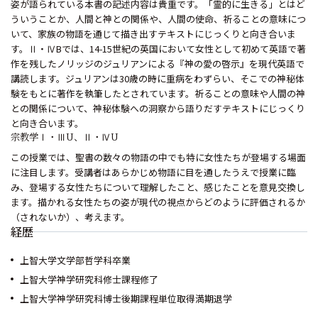
姿が語られている本書の記述内容は貴重です。「霊的に生きる」とはど
ういうことか、人間と神との関係や、人間の使命、祈ることの意味につ
いて、家族の物語を通じて描き出すテキストにじっくりと向き合いま
す。Ⅱ・ⅣBでは、14-15世紀の英国において女性として初めて英語で著
作を残したノリッジのジュリアンによる『神の愛の啓示』を現代英語で
講読します。ジュリアンは30歳の時に重病をわずらい、そこでの神秘体
験をもとに著作を執筆したとされています。祈ることの意味や人間の神
との関係について、神秘体験への洞察から語りだすテキストにじっくり
と向き合います。
宗教学Ⅰ・ⅢU、Ⅱ・ⅣU
この授業では、聖書の数々の物語の中でも特に女性たちが登場する場面
に注目します。受講者はあらかじめ物語に目を通したうえで授業に臨
み、登場する女性たちについて理解したこと、感じたことを意見交換し
ます。描かれる女性たちの姿が現代の視点からどのように評価されるか
（されないか）、考えます。
経歴
上智大学文学部哲学科卒業
上智大学神学研究科修士課程修了
上智大学神学研究科博士後期課程単位取得満期退学