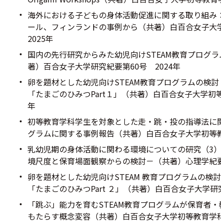
海外における子どもの身体活動促進に関する取り組み
ール、フィンランドの事例から（共著）白百合女子大
2025年
国内の先行研究からみた幼児向けSTEAM教育プログ
著）百合女子大学研究紀要第60号 2024年
卵を題材とした幼児向けSTEAM教育プログラムの検
「たまごのひみつPart１」（共著）白百合女子大学初等
年
初等教育学科学生を対象とした走・跳・投の指導法に
グラムに関する事例報告（共著）白百合女子大学初等教
乳幼児期の身体活動に関わる環境についての研究（3
境尺度と保育場面観察からの検討－（共著）心理学紀要
卵を題材とした幼児向けSTEAM 教育プログラムの検
「たまごのひみつPart ２」（共著）白百合女子大学研究
「跳ぶ」能力を育むSTEAM教育プログラムが保育者
もたらす概念変容（共著）白百合女子大学初等教育学科紀