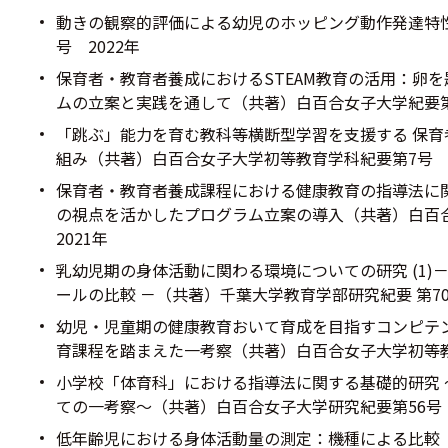
動きの観察的評価による幼児のホッピング動作発達特性
号 2022年
保育者・教育者養成におけるSTEAM教育の活用：卵
ムの立案と実践を通して（共著）白百合女子大学紀要第5
「跳ぶ」能力を育む教科等横断型学習を支援する 保
組み（共著）白百合女子大学初等教育学科紀要第7号 2
保育者・教育者養成課程における健康教育の指導法に関
の視点を活かしたプログラム立案の導入（共著）白百
2021年
乳幼児期の身体活動に関わる環境についての研究 (1)
ールの比較 －（共著）千葉大学教育学部研究紀要 第70
幼児・児童期の健康教育おいて育成を目指すコンピテ
育課程を踏まえた一考察（共著）白百合女子大学初等教
小学校「体育科」における指導法に関する基礎的研究
ての一考察～（共著）白百合女子大学研究紀要第56号 
低年齢児における身体活動量の測定：機種による比較