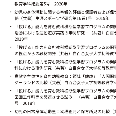
教育学科紀要第5号 2020年
幼児の身体活動に関する客観的評価と保護者および保
係（共著）生涯スポーツ学研究第16巻1号 2019年
「投げる」能力を育む教科横断型学習プログラムの開
活動における運動遊び実践の事例研究－（共著）白百
2019年
「投げる」能力を育む教科横断型学習プログラムの開発
の視点からの教材開発（共著）白百合女子大学初等教育
「投げる」能力を育む教科横断型学習プログラムの開発
科における事例研究（共著）白百合女子大学初等教育学科
意欲や主体性を育む幼児教育：領域「健康」「人間関
ジーランドの比較（共著）白百合女子大学初等教育学科紀
「投げる」能力を育む教科横断型学習プログラムの開
図画工作科等を関連させる試み－（共著）白百合女子
号 2018年
幼児の日常身体活動量：幼稚園児と保育所児の比較（