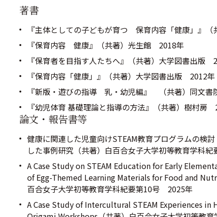
著書
『主体としての子どもが育つ 保育内容「健康」』（共
『保育内容 健康』（共著）光生館 2018年
『保育者を目指す人たちへ』（共著）大学図書出版 20
『保育内容「健康」』（共著）大学図書出版 2012年
『新版・遊びの指導 乳・幼児編』 （共著）同文書院
『幼児体育 基礎理論と指導の方法』（共著）樹村房 2
論文・報告書等
健康に関連した児童向けSTEAM教育プログラムの検
した事例研究（共著）白百合女子大学初等教育学科紀要第
A Case Study on STEAM Education for Early Element
of Egg-Themed Learning Materials for Food and 
百合女子大学初等教育学科紀要第10号 2025年
A Case Study of Intercultural STEAM Experiences in
Origami Workshops（共著）白百合女子大学初等教