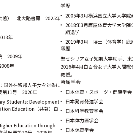
学歴
2005年3月横浜国立大学大学
著） 北大路書房 2025年
2018年3月鹿屋体育大学大学
期退学
13年
2019年3月 博士（体育学）
職歴
 2009年
聖セシリア女子短期大学助手、東
008年
2016年4月白百合女子大学人間総
教授。
所属学会
討：国外在留邦人子女を対象に
日本体育・スポーツ・健康学会
11号 2026年
日本発育発達学会
ary Students: Development
Nutrition Education（共著）白
日本科学教育学会
日本体力医学会
 Higher Education through
日本保育学会
育学科紀要第10号 2025年