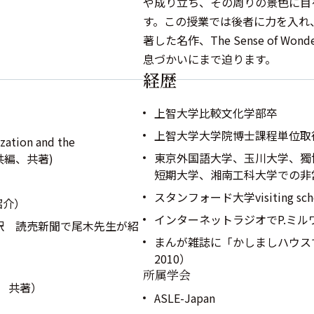
や成り立ち、その周りの景色に目
す。この授業では後者に力を入れ
著した名作、The Sense of
息づかいにまで迫ります。
経歴
上智大学比較文化学部卒
上智大学大学院博士課程単位取
zation and the
東京外国語大学、玉川大学、獨
ng, 共編、共著)
短期大学、湘南工科大学での非
スタンフォード大学visiting schola
紹介）
インターネットラジオでP.ミ
共訳 読売新聞で尾木先生が紹
まんが雑誌に「かしましハウスで
2010）
所属学会
 共著）
ASLE-Japan