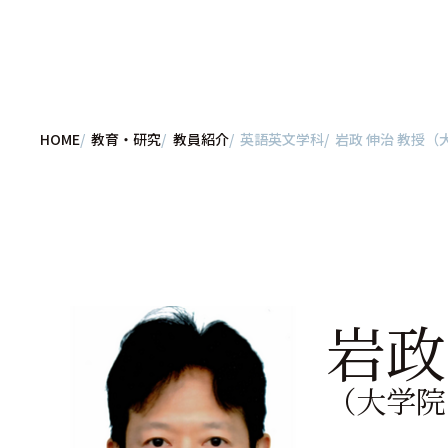
HOME
教育・研究
教員紹介
英語英文学科
岩政 伸治 教授
岩政
（大学院