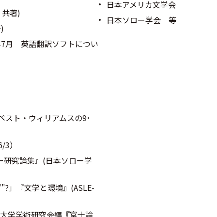
日本アメリカ文学会
共著)
日本ソロー学会 等
)
年7月 英語翻訳ソフトについ
ペスト・ウィリアムスの9･
/3）
ー研究論集』(日本ソロー学
e""?」『文学と環境』(ASLE-
en (富士短期大学学術研究会編『富士論