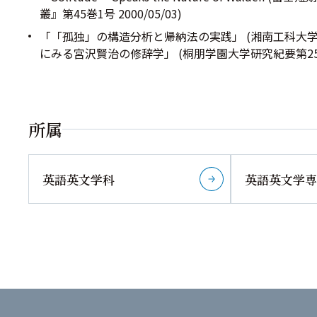
叢』第45巻1号 2000/05/03)
「「孤独」の構造分析と帰納法の実践」 (湘南工科大学紀要 20
にみる宮沢賢治の修辞学」 (桐朋学園大学研究紀要第25集 1
所属
英語英文学科
英語英文学専
詳しく見る