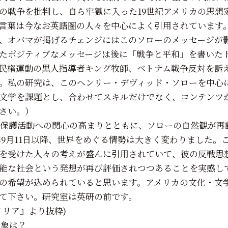
の戦争を批判し、自ら牢獄に入った19世紀アメリカの思想
言葉は今なお英語圏の人々を中心によく引用されています
、オバマが掲げるチェンジにはこのソローのメッセージが
たポジティブなメッセージは後に「戦争と平和」を書いた
民権運動の黒人指導者キング牧師、ベトナム戦争反対を訴
。私の研究は、このヘンリー・デヴィッド・ソローを中心
文学を課題とし、合わせてスキルだけでなく、コンテンツ
さい。）
境保護活動への関心の高まりとともに、ソローの自然観が再
1年9月11日以降、世界をめぐる情勢は大きく変わりました
を受けた人々の考えが盛んに引用されていて、彼の反戦思
能な社会という発想が再び評価されつつあることを実感し
の希望が込められていると思います。アメリカの文化・文
て下さい。研究室は英研の前です。
リリア』より抜粋)
印象は？