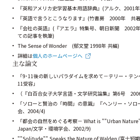
『英和アメリカ史学習基本用語辞典』(アルク、2001年 
『英語で言うとこうなります』(竹書房 2000年 共著
『会社の英語』(『アエラ』特集号、朝日新聞 2002
ての記事を執筆)
The Sense of Wonder (郁文堂 1998年 共編)
詳細は
個人のホームページへ
主な論文
「9･11後の新しいパラダイムを求めて－テリー・テン
11受容」
（『白百合女子大学言語・文学研究論集』第6号 2006
「ソローと賢治の「時間」の意識」『ヘンリー・ソロ
会、2004/4)
「都会の自然をめぐる考察－ What is ""Urban Natur
Japan/文学・環境学会、2002/9)
""Solitude"" Speaks the Nature of Wald