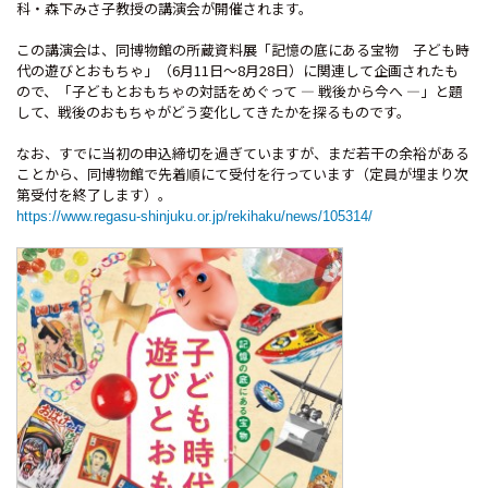
科・森下みさ子教授の講演会が開催されます。
この講演会は、同博物館の所蔵資料展「記憶の底にある宝物 子ども時
代の遊びとおもちゃ」（6月11日～8月28日）に関連して企画されたも
ので、「子どもとおもちゃの対話をめぐって — 戦後から今へ —」と題
して、戦後のおもちゃがどう変化してきたかを探るものです。
なお、すでに当初の申込締切を過ぎていますが、まだ若干の余裕がある
ことから、同博物館で先着順にて受付を行っています（定員が埋まり次
第受付を終了します）。
https://www.regasu-shinjuku.or.jp/rekihaku/news/105314/