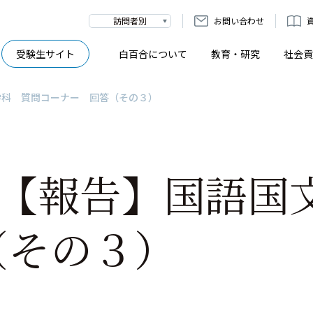
訪問者別
お問い合わせ
受験生サイト
白百合について
教育・研究
社会貢
学科 質問コーナー 回答（その３）
]【報告】国語国
（その３）