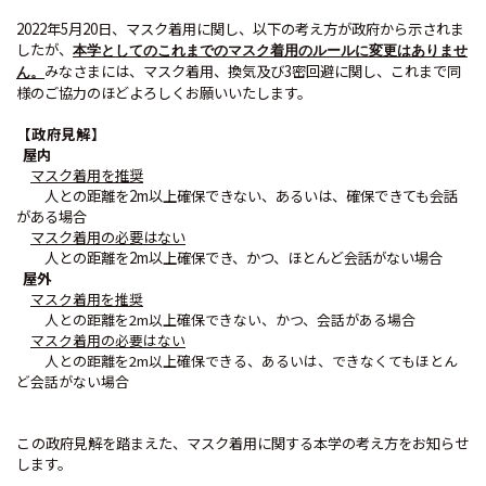
2022
年
5
月
20
日、マスク着用に関し、以下の考え方が政府から示されま
したが、
本学としてのこれまでのマスク着用のルールに変更はありませ
みなさまには、マスク着用、換気及び
3
密回避に関し、これまで同
ん。
様のご協力のほどよろしくお願いいたします。
【政府見解】
屋内
マスク着用を推奨
人との距離を
2m
以上確保できない、あるいは、確保できても会話
がある場合
マスク着用の必要はない
人との距離を
2m
以上確保でき、かつ、ほとんど会話がない場合
屋外
マスク着用を推奨
人との距離を2m以上確保できない、かつ、会話がある場合
マスク着用の必要はない
人との距離を2m以上確保できる、あるいは、できなくてもほとん
ど会話がない場合
こ
の政府見解を踏まえた、マスク着用に関する本学の考え方をお知らせ
します。