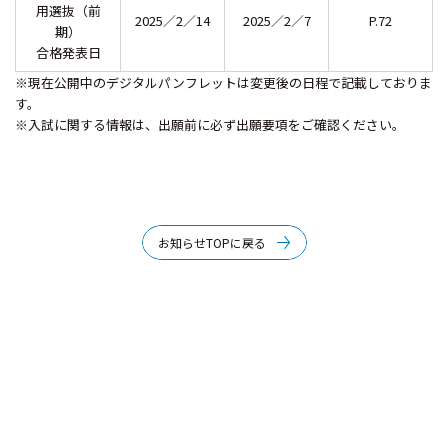
用選抜（前
2025／2／14
2025／2／7
P.72
期）
合格発表日
※現在公開中のデジタルパンフレットは変更後の日程で記載しておりま
す。
※入試に関する情報は、出願前に必ず出願要項をご確認ください。
お知らせTOPに戻る