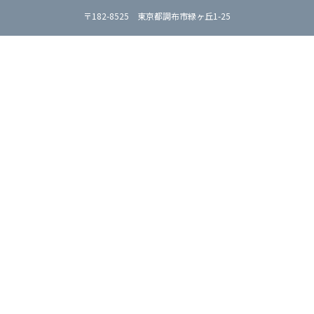
〒182-8525 東京都調布市緑ヶ丘1-25
アクセス
お問い合わせ
資料請求
ご支援のお願い
JA
EN
このサイトについて
プライバシーポリシー
© Shirayuri University. All rights reserved.