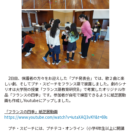
2日目、保護者の方々をお迎えした「プチ発表会」では、歌２曲と楽
しい劇、そしてプチ・スピーチをフランス語で披露しました。劇のシナ
リオは大学院の授業「フランス語教育研究B」で考案したオリジナル作
品「フランスの四季」です。参加者が自宅で練習できるように紙芝居動
画も作成しYoutubeにアップしました。
「フランスの四季」紙芝居動画
https://www.youtube.com/watch?v=iutaXAQ3vKY&t=69s
プチ・スピーチには、プチテコ・オンライン（小学4年生以上に開講