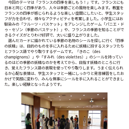
今回のテーマは「フランスの四季を楽しもう！」です。フランスにも
日本と同じく四季があり、人々は季節ごとの風物を楽しみます。教室を
フランスの四季が感じられるような楽しい空間にしたいと、学生スタッ
フが力を合わせ、様々なアクティビティを考案しました。小学生にはお
馴染みの「フルーツ・バスケット」をアレンジしたゲーム「パニエ・ド
ゥ・セゾン（季節のバスケット）」や、フランスの季節を知ることがで
きるクイズがとりわけ好評で、大いに盛り上がりました。
選んだカードに描かれている季節の名物のシールを探しに行く「四季
の妖精」は、目的のものを手に入れるために妖精に扮するスタッフたち
とフランス語でやり取りするゲームです。「きのこ（des
champignons）」や「すみれ（des violettes）」のシールを持ってい
るのはどの季節の妖精なのかを考えてから、目指す妖精のところに行
き、覚えたフランス語の表現を使ってやり取りします。うまく伝えられ
るか心配な表情は、学生スタッフと一緒にしっかりと発音練習をしたお
かげで笑顔に変わり、みんな無事にシールを手に入れることができまし
た。楽しい経験となったようです。