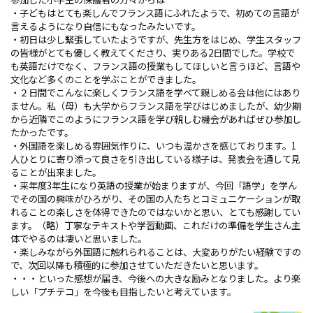
・子どもはとても楽しんでフランス語にふれたようで、初めての言語が
言えるようになり自信にもなったみたいです。
・初日は少し緊張していたようですが、先生方をはじめ、学生スタッフ
の皆様がとても優しく教えてくださり、実りある2日間でした。学校で
も英語だけでなく、フランス語の授業もしてほしいと言うほど、言語や
文化など多くのことを学ぶことができました。
・２日間でこんなに楽しくフランス語を学べて親しめる会は他にはあり
ません。私（母）も大学からフランス語を学びはじめましたが、幼少期
から近隣でこのようにフランス語を学び親しむ機会があればぜひ参加し
たかったです。
・外国語を楽しめる雰囲気作りに、いつも温かさを感じております。1
人ひとりに寄り添って良さを引き出している様子は、発表会を通して見
ることが出来ました。
・来年度3年生になり英語の授業が始まりますが、今回「語学」を学ん
でその国の興味がひろがり、その国の人たちとコミュニケーションが取
れることの楽しさを体得できたのではないかと思い、とても感謝してい
ます。（略）丁寧なテキストや学習動画、これだけの準備を学生さん主
体でやるのは凄いと思いました。
・楽しみながら外国語に触れられることは、大変ありがたい経験ですの
で、次回以降も積極的に参加させていただきたいと思います。
・・・といった感想が届き、今後への大きな励みとなりました。より楽
しい「プチテコ」を今後も目指したいと考えています。