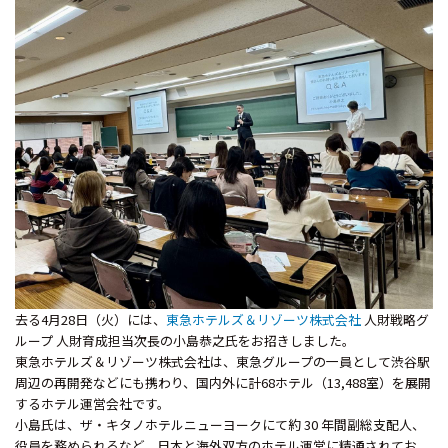
去る
4
月
28
日（火）には、
東急ホテルズ＆リゾーツ株式会社
人財戦略グ
ループ 人財育成担当次長の小島恭之氏をお招きしました。
東急ホテルズ＆リゾーツ株式会社は、東急グループの一員として渋谷駅
周辺の再開発などにも携わり、国内外に計
68
ホテル（
13,488
室）を展開
するホテル運営会社です。
小島氏は、ザ・キタノホテルニューヨークにて約
30
年間副総支配人、
役員を務められるなど、日本と海外双方のホテル運営に精通されてお