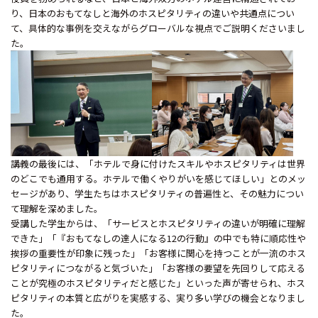
り、日本のおもてなしと海外のホスピタリティの違いや共通点につい
て、具体的な事例を交えながらグローバルな視点でご説明くださいまし
た。
講義の最後には、「ホテルで身に付けたスキルやホスピタリティは世界
のどこでも通用する。ホテルで働くやりがいを感じてほしい」とのメッ
セージがあり、学生たちはホスピタリティの普遍性と、その魅力につい
て理解を深めました。
受講した学生からは、「サービスとホスピタリティの違いが明確に理解
できた」「『おもてなしの達人になる
12
の行動』の中でも特に順応性や
挨拶の重要性が印象に残った」「お客様に関心を持つことが一流のホス
ピタリティにつながると気づいた」「お客様の要望を先回りして応える
ことが究極のホスピタリティだと感じた」といった声が寄せられ、ホス
ピタリティの本質と広がりを実感する、実り多い学びの機会となりまし
た。