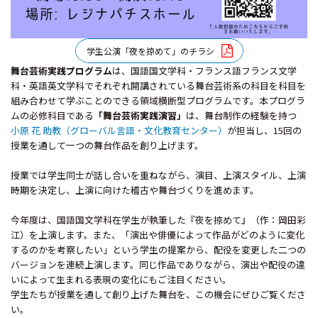
学生公演「夜を掠めて」のチラシ
舞台芸術実践プログラム
は、国語国文学科・フランス語フランス文学
科・英語英文学科でそれぞれ開講されている舞台芸術系の科目を科目を
組み合わせて学ぶことのできる領域横断型プログラムです。本プログラ
ムの必修科目である
「舞台芸術実践演習」
は、舞台制作の経験を持つ
小原 花 助教（グローバル言語・文化教育センター）
が担当し、15回の
授業を通して一つの舞台作品を創り上げます。
授業では学生同士が話し合いを重ねながら、演目、上演スタイル、上演
時期を決定し、上演に向けた稽古や舞台づくりを進めます。
今年度は、国語国文学科在学生が執筆した『夜を掠めて』（作：岡田彩
江）を上演します。また、「演出や俳優によって作品がどのように変化
するのかを考察したい」という学生の提案から、配役を変更した二つの
バージョンを連続上演します。同じ作品でありながら、演出や配役の違
いによって生まれる表現の変化にもご注目ください。
学生たちが授業を通して創り上げた舞台を、この機会にぜひご覧くださ
い。