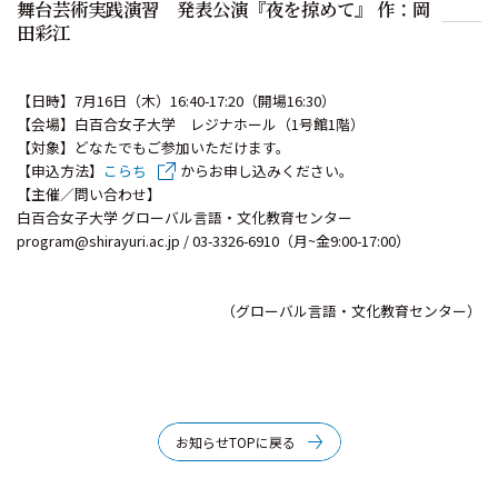
舞台芸術実践演習 発表公演『夜を掠めて』 作：岡
田彩江
【日時】7月16日（木）16:40-17:20（開場16:
30）
【会場】白百合女子大学 レジナホール（1号館1階）
【対象】どなたでもご参加いただけます。
【申込方法】
こらち
からお申し込みください。
【主催／問い合わせ】
白百合女子大学 グローバル言語・文化教育センター
program@shirayuri.ac.jp
/
03-3326-6910（月~金9:00-17:00）
（グローバル言語・文化教育センター）
お知らせTOPに戻る