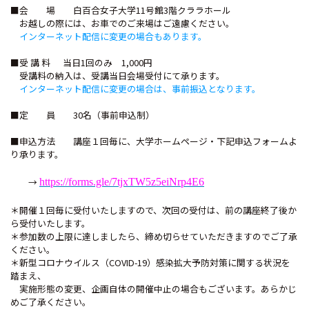
■会 場 白百合女子大学11号館3階クララホール
お越しの際には、お車でのご来場はご遠慮ください。
インターネット配信に変更の場合もあります。
■受 講 料 当日1回のみ 1,000円
受講料の納入は、受講当日会場受付にて承ります。
インターネット配信に変更の場合は、事前振込となります。
■定 員 30名（
事前申込制）
■申込方法 講座１回毎に、
大学ホームページ・下記申込フォームよ
り承ります。
→
https://forms.gle/7tjxTW5z5eiNrp4E6
＊開催１回毎に受付いたしますので、次回の受付は、前の講座終了後か
ら受付いたします。
＊
参加数の上限に達しましたら、締め切らせていただきますのでご了承
ください。
＊
新型コロナウイルス（COVID-19）感染拡大予防対策に関する状況を
踏まえ、
実施形態の変更、企画自体の開催中止の場合もございます。あらかじ
めご了承ください。