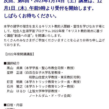
次回、第6回・2023年1月14日（土）講座は、
12
月1日（木）午前9時
より受付を開始します。
しばらくお待ちください。
本学の建学の理念を支えるキリスト教的人間観・霊性を学びなおす場と
して、社会人生涯学習プログラム
2022年度「キリスト教的視点に基づ
く講座“創造への道”」を開講いたします。
たくさんのみなさまがご参加くださいますことを心よりお待ち申し上げ
ております。
【2022年度開講講座】
■講師紹介
髙山 貞美（本学学長・聖心布教会司祭・教授）
星野 正道（白百合女子大学名誉教授・
和歌山信愛大学教授・東京教区司祭)
釘宮 明美（本学カトリック教育センター長・教授）
石井
雅之（本学カトリック教育センター教授）
片山 はるひ（上智大学神学部教授・
ノートルダム・ド・ヴィ会員）
■日程・内容