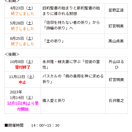
＜前期＞
4月23日（土）
旧約聖書の始まりと新約聖書の始
星野正道
終了しました
まりに導かれる黙想
「信仰を持たない者の祈り」から
5
月
28
日（土）
釘宮明美
「詩編の祈り」へ
終了しました
6月25日（土）
「主の祈り」
髙山貞美
終了しました
＜後期＞
10月8日（土）
永井隆・緑夫妻に学ぶ「信徒の霊
片山はる
受付終了
性」
ひ
パスカルの「病の善用を神に求める
11月12日（土）
釘宮明美
祈り」
中止
2023年
1月14日（土）
隣人愛と祈り
石井雅之
12月1日(木)より受
付開始
■開催時間 14：00～15：30