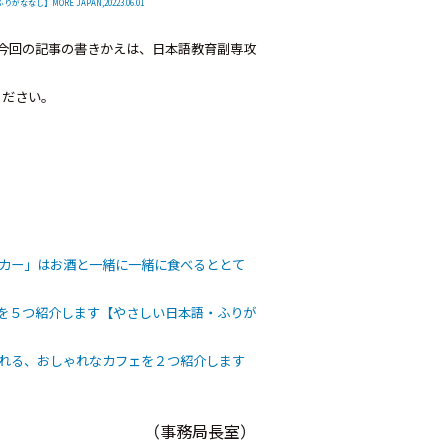
ORE JAPAN,20223.06.01
今回の記事の書きかえは、日本語教育副専攻
ください。
ッカー」はお酒と一緒に一緒に食べるととて
店を５つ紹介します【やさしい日本語・ふりが
れる、おしゃれなカフェを２つ紹介します
（事務局長室）