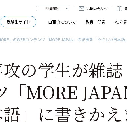
訪問者別
お問い合わせ
受験生サイト
白百合について
教育・研究
社会貢
RE』のWEBコンテンツ「MORE JAPAN」の記事を「やさしい日本
攻の学生が雑誌
「MORE JAP
本語」に書きかえ