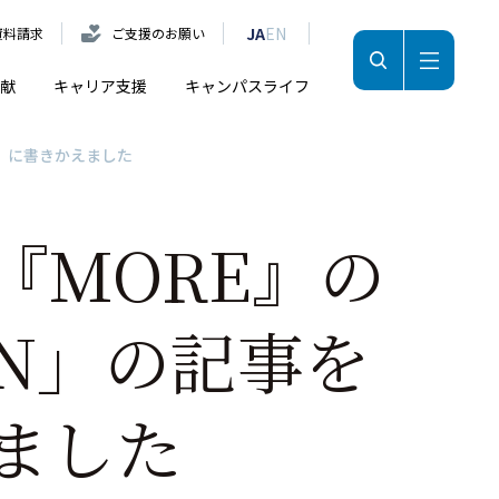
JA
EN
資料請求
ご支援のお願い
献
キャリア支援
キャンパスライフ
語」に書きかえました
『MORE』の
AN」の記事を
ました