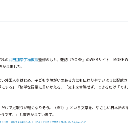
学科の
武田加奈子准教授
監修のもと、雑誌『MORE』のWEBサイト「MORE 
書きかえました。
ない外国人をはじめ、子どもや障がいのある方にも伝わりやすいように配慮さ
単にする」「簡単な語彙に言いかえる」「文末を省略せず、できるだけ『です
くだけで足取りが軽くなりそう。（※1）」という文章を、やさしい日本語の
そうです。」と書きかえています。
ッカーはおつまみにぴったり【フォトジェニック東京】MORE JAPAN,2023.04.24