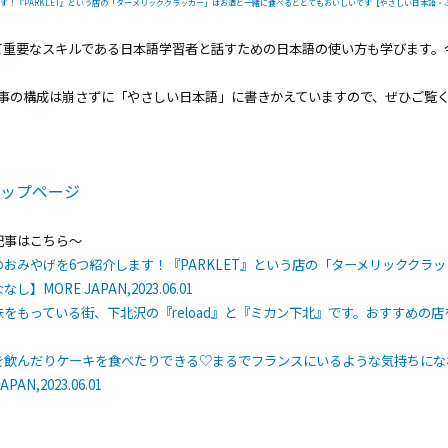
PARKLET』という店の「ターメリッククラッカー」はお酒と一緒に食べるととてもおいしいです【やさしい日本語・ふりがななし】M
て重要なスキルである日本語学習者と話すための日本語の使い方も学びます。
を、記事の構成は崩さずに「やさしい日本語」に書きかえていますので、ぜひご覧
トップページ
記事はこちら～
おみやげを6つ紹介します！『PARKLET』という店の「ターメリッククラ
RE JAPAN,2023.06.01
をもっている街、下北沢の『reload』と『ミカン下北』です。おすすめの
を飲んだりケーキを食べたりできる♡まるでフランスにいるような気持ちにな
,2023.06.01