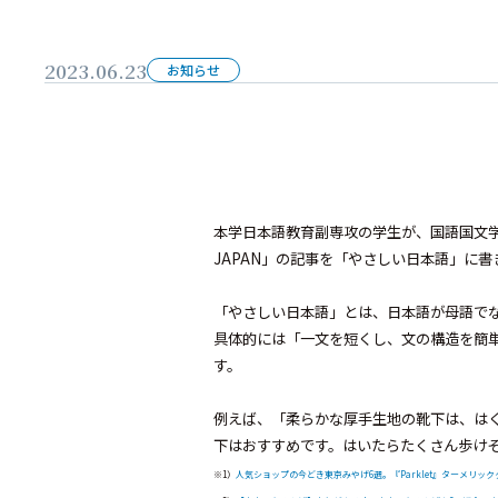
2023.06.23
お知らせ
本学日本語教育副専攻の学生が、国語国文
JAPAN」の記事を「やさしい日本語」に
「やさしい日本語」とは、日本語が母語で
具体的には「一文を短くし、文の構造を簡
す。
例えば、「柔らかな厚手生地の靴下は、は
下はおすすめです。はいたらたくさん歩け
※1）
人気ショップの今どき東京みやげ6選。『Parklet』ターメリッククラ