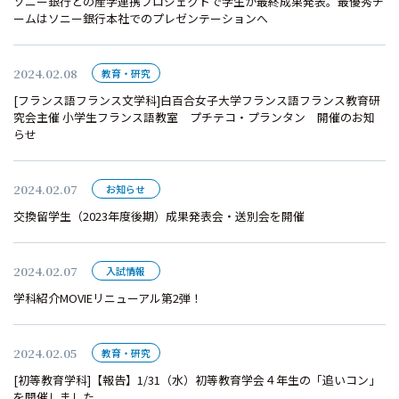
ソニー銀行との産学連携プロジェクトで学生が最終成果発表。最優秀チ
ームはソニー銀行本社でのプレゼンテーションへ
2024.02.08
教育・研究
[フランス語フランス文学科]白百合女子大学フランス語フランス教育研
究会主催 小学生フランス語教室 プチテコ・プランタン 開催のお知
らせ
2024.02.07
お知らせ
交換留学生（2023年度後期）成果発表会・送別会を開催
2024.02.07
入試情報
学科紹介MOVIEリニューアル第2弾！
2024.02.05
教育・研究
[初等教育学科]【報告】1/31（水）初等教育学会４年生の「追いコン」
を開催しました