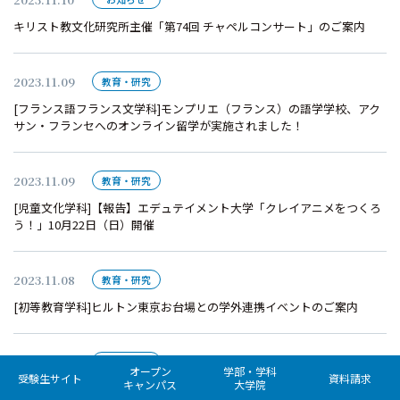
キリスト教文化研究所主催「第74回 チャペルコンサート」のご案内
2023.11.09
教育・研究
[フランス語フランス文学科]モンプリエ（フランス）の語学学校、アク
サン・フランセへのオンライン留学が実施されました！
2023.11.09
教育・研究
[児童文化学科]【報告】エデュテイメント大学「クレイアニメをつくろ
う！」10月22日（日）開催
2023.11.08
教育・研究
[初等教育学科]ヒルトン東京お台場との学外連携イベントのご案内
2023.11.08
教育・研究
オープン
学部・学科
受験生サイト
資料請求
キャンパス
大学院
[発達心理学科]2023年度「心理学実験Ⅱ」授業風景