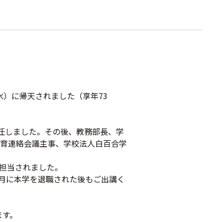
水）に帰天されました（享年73
着任しました。その後、教務部長、学
育連絡会議主事、学校法人白百合学
担当されました。
3月に本学を退職された後もご出講く
ます。