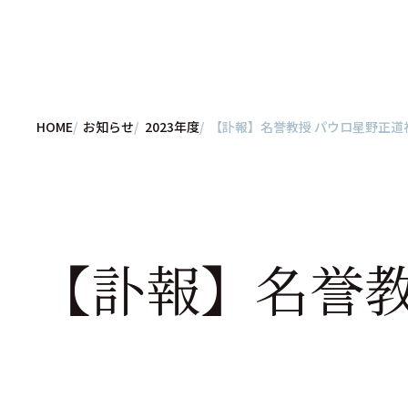
HOME
お知らせ
2023年度
【訃報】名誉教授 パウロ星野正道
【訃報】名誉教