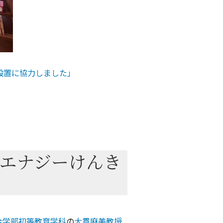
設置に協力しました」
エナジーけんき
合学部初等教育学科
の
大貫麻美教授