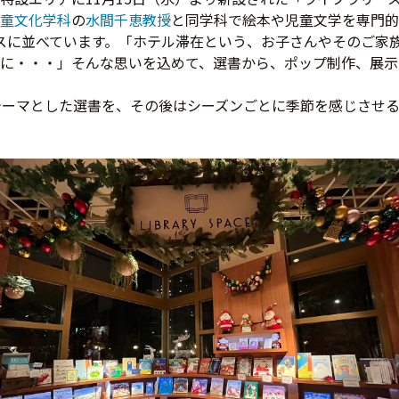
童文化学科
の
水間千恵教授
と同学科で絵本や児童文学を専門的
ースに並べています。「ホテル滞在という、お子さんやそのご家
に・・・」そんな思いを込めて、選書から、ポップ制作、展示
テーマとした選書を、その後はシーズンごとに季節を感じさせ