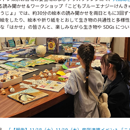
る読み聞かせ＆ワークショップ「こどもブルーエナジーけんき
うじょ」では、約30分の絵本の読み聞かせを両日ともに3回
絵をしたり、絵本や折り紙をとおして生き物の共通性と多様性
な「はかせ」の皆さんと、楽しみながら生き物や SDGs につ
情報
「【報告】11/18（土）11/19（木）産学連携イベント