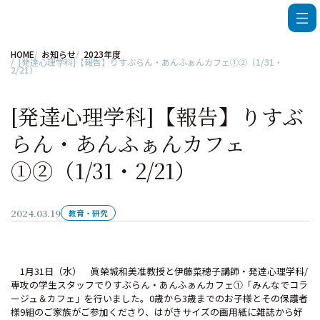
HOME
お知らせ
2023年度
[発達心理学科]【報告】りすぶらん・あんふぁんカフェ①②（1/31・
2/21）
[発達心理学科]【報告】りすぶ
らん・あんふぁんカフェ
①②（1/31・2/21）
2024.03.19
教育・研究
1月31日（水） 眞榮城和美准教授と伊藤菜穂子講師・発達心理学科/
専攻の学生スタッフでりすぶらん・あんふぁんカフェ①「みんなでコラ
ージュ＆カフェ」を行いました。0歳から3歳までのお子様とその保護者
様9組のご家族がご参加くださり、はがきサイズの画用紙に雑誌から好