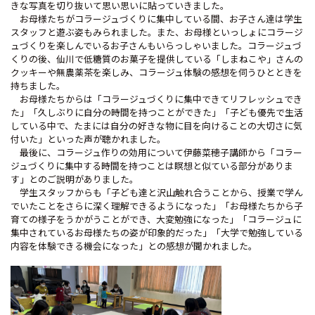
きな写真を切り抜いて思い思いに貼っていきました。
お母様たちがコラージュづくりに集中している間、お子さん達は学生
スタッフと遊ぶ姿もみられました。また、お母様といっしょにコラージ
ュづくりを楽しんでいるお子さんもいらっしゃいました。コラージュづ
くりの後、仙川で低糖質のお菓子を提供している「しまねこや」さんの
クッキーや無農薬茶を楽しみ、コラージュ体験の感想を伺うひとときを
持ちました。
お母様たちからは「コラージュづくりに集中できてリフレッシュでき
た」「久しぶりに自分の時間を持つことができた」「子ども優先で生活
している中で、たまには自分の好きな物に目を向けることの大切さに気
付いた」といった声が聴かれました。
最後に、コラージュ作りの効用について伊藤菜穂子講師から「コラー
ジュづくりに集中する時間を持つことは瞑想と似ている部分がありま
す」とのご説明がありました。
学生スタッフからも「子ども達と沢山触れ合うことから、授業で学ん
でいたことをさらに深く理解できるようになった」「お母様たちから子
育ての様子をうかがうことができ、大変勉強になった」「コラージュに
集中されているお母様たちの姿が印象的だった」「大学で勉強している
内容を体験できる機会になった」との感想が聞かれました。