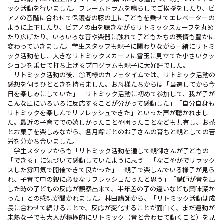
ック活動を行いました。フレームドラムを鳴らしてご挨拶をしたり、ピ
アノの音階に合わせて保護者の膝の上に子どもを乗せてエレベーターの
ように上下したり、ピアノの曲を聴きながらリトミックスカーフを丸め
たり広げたり、いろいろな音や楽器に触れて子どもたちの表情も豊かに
変わっていきました。学生スタッフも親子に関わりながら一緒にリトミ
ック活動をし、大きなリトミックスカーフに雪玉に見立てた小さいクッ
ションを乗せて打ち上げるプログラムも親子に大好評でした。
リトミック活動の後、①同様のカフェタイムでは、リトミック活動の
感想を伺うひとときを持ちました。お母様たちからは「当選してから今
日を楽しみにしていた」「リトミック活動に初めて参加して、我が子が
こんな風にいろいろに反応することが分かって感動した」「自分自身も
リトミックを楽しんでリフレッシュできた」といった声が聴かれまし
た。最近の子育てでの嬉しかったことや困ったことなども共有し、お茶
とお菓子を楽しみながら、各月齢ごとのお子さんの育ちと親としての苦
労を分かち合いました。
学生スタッフからも「リトミック活動を通して親御さんが子どもの
「できる」に気づいて感動していたように思う」「なごやかでリラック
スした雰囲気で開催できて良かった」「親子で楽しんでいる様子が見ら
れ、子育て中の親に必要なリフレッシュだったと思う」「講師が音を出
した時の子どもの反応が観察出来て、半年差の子の違いなども興味深か
った」との感想が聞かれました。林田講師から、「リトミック活動は成
長に合わせて続けることで、反応が変化することが面白く、まだ運動が
未熟な子でも大人が積極的にリトミック（音と合わせて動くこと）を見