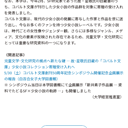
なお、本学は、今年2月、SF研究家であった故・星敬氏の旧蔵書のう
ち、コバルト文庫が刊行した少女小説の作品群を対象に寄贈の受け入れ
を発表しました。
コバルト文庫は、現代の少女小説の発展に寄与した作家と作品を世に送
り出し、今なお多くのファンを持つ少女小説レーベルです。少女小説
は、時代ごとの女性像やジェンダー観、さらには多様なジャンル、メデ
ィア、文化の要素が反映された存在であるため、児童文学・文化研究に
とっては重要な研究資料の一つになります。
《関連記事》
児童文学･文化研究の拠点へ新たな礎 ― 故･星敬氏旧蔵の「コバルト文
庫」少女小説コレクション寄贈受け入れへ
5/30（土）コバルト文庫創刊50周年記念シンポジウム開催記念企画展示
の報告（白百合女子大学図書館）
※ シンポジウム当日は本学図書館にて企画展示「新井素子作品展 ― 資
料でたどるSF×少女小説の軌跡 ―」も開催しました
（大学経営推進室）