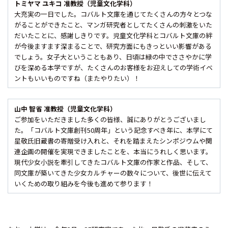
トミヤマ ユキコ 准教授（児童文化学科）
大充実の一日でした。コバルト文庫を通じてたくさんの方々とつな
がることができたこと、マンガ研究者としてたくさんの刺激をいた
だいたことに、感謝しきりです。児童文化学科とコバルト文庫の絆
が今後ますます深まることで、研究方面にもきっといい影響がある
でしょう。女子大ということもあり、日頃は緑の中でささやかに学
びを深める本学ですが、たくさんのお客様をお迎えしての学術イベ
ントもいいものですね（またやりたい）！
山中 智省 准教授（児童文化学科）
ご参加をいただきました多くの皆様、誠にありがとうございまし
た。「コバルト文庫創刊
50
周年」という記念すべき年に、本学にて
星敬氏旧蔵書の寄贈受け入れと、それを踏まえたシンポジウムや関
連企画の開催を実現できましたことを、本当にうれしく思います。
現代少女小説を牽引してきたコバルト文庫の作家と作品、そして、
同文庫が築いてきた少女カルチャーの数々について、後世に伝えて
いくための取り組みを今後も進めて参ります！