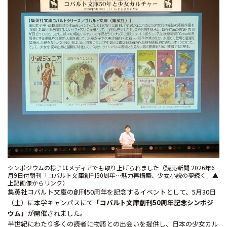
シンポジウムの様子はメディアでも取り上げられました（読売新聞 2026年6
月9日付朝刊「コバルト文庫創刊50周年…魅力再構築、少女小説の夢続く」▲
上記画像からリンク）
集英社コバルト文庫の創刊50周年を記念するイベントとして、5月30日
（土）に本学キャンパスにて
「コバルト文庫創刊50周年記念シンポジ
ウム」
が開催されました。
半世紀にわたり多くの読者に物語との出会いを提供し、日本の少女カル