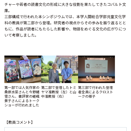
チャーや若者の読書文化の形成に大きな役割を果たしてきたコバルト文
庫。
三部構成で行われた本シンポジウムでは、本学人間総合学部児童文化学
科の教員が第二部から登壇。研究者の視点からその歩みを振り返るとと
もに、作品が読者にもたらした影響や、物語をめぐる文化の広がりにつ
いて考察しました。
第一部では人気作家の
第二部で登壇したトミ
第三部で行われた登壇
桑原水菜さんと今野緒
ヤマ准教授（左）と山
者全員によるクロスト
雪さん、書評家の嵯峨
中准教授（右）
ークの様子
景子さんによるトーク
ショーが行われました
【教員コメント】